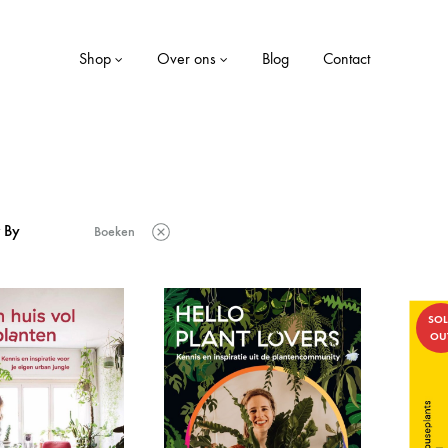
Shop
Over ons
Blog
Contact
LE
WONEN
r By
Boeken
Dekens
ekjes
Kaarsen
SO
Kussens
OU
Opbergboxen
Servies