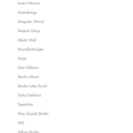
Insect Heroes
Kadodesign
Magazin Minori
Maison Deux
Mean Mail
Muurbloempjes
Pepin
Stan Editions
Studio About
Studio Lotte Swart
Tarta Gelatina
Typealive
Very Goods Studio
WD
Yahya Studio