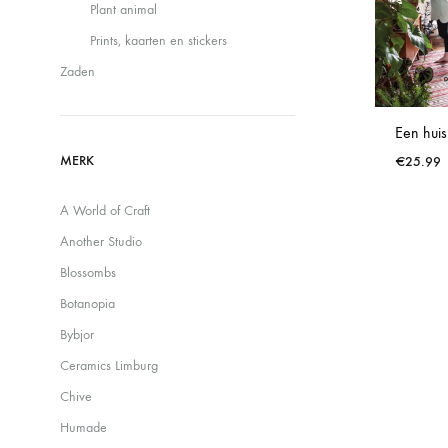
Plant animal
Waterdruppelaars
Prints, kaarten en stickers
Zaden
Een huis
MERK
€
25.99
A World of Craft
Another Studio
Blossombs
Botanopia
Bybjor
Ceramics Limburg
Chive
Humade