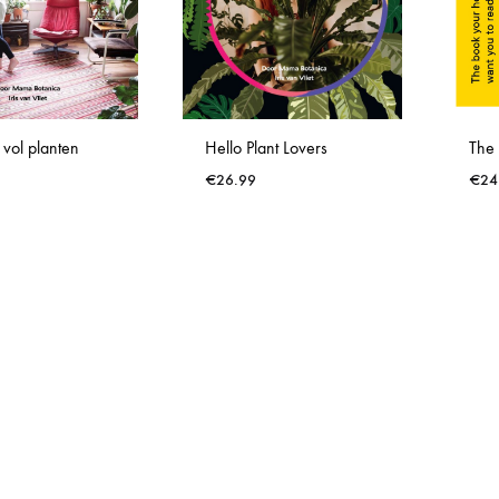
Verlichting
Wanddecoratie
 vol planten
Hello Plant Lovers
The 
€
26.99
€
24
WISHLIST
WISHLIST