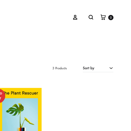
Winkelwa
Zoeken
Inloggen
0
OVERIGEN
Cadeaubon
Sort by
3 Products
LD
T