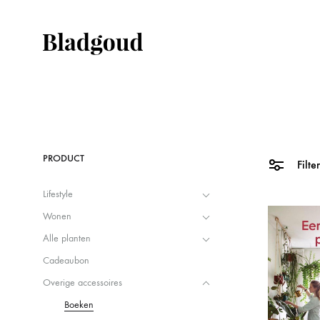
Bladgoud
For
unusual
houseplants
ALLE PLANTEN
LIFESTY
PRODUCT
Filte
Accessoires
Kaarten
Lifestyle
Planten
Notitiebo
Wonen
Potten
Sieraden
Alle planten
Cadeaubon
Verzorging
Sjaaltjes
Overige accessoires
Zaden
Tassen
Boeken