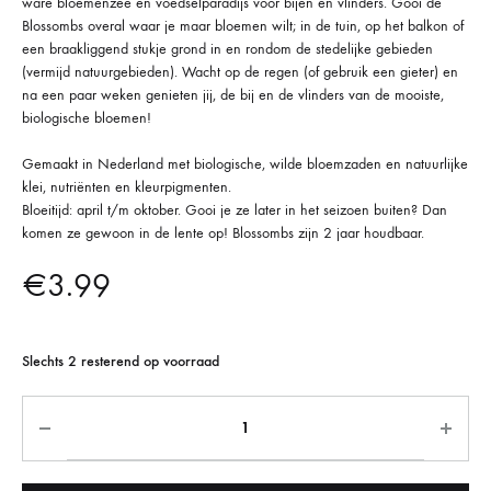
ware bloemenzee en voedselparadijs voor bijen en vlinders. Gooi de
Blossombs overal waar je maar bloemen wilt; in de tuin, op het balkon of
een braakliggend stukje grond in en rondom de stedelijke gebieden
(vermijd natuurgebieden). Wacht op de regen (of gebruik een gieter) en
na een paar weken genieten jij, de bij en de vlinders van de mooiste,
biologische bloemen!
Gemaakt in Nederland met biologische, wilde bloemzaden en natuurlijke
klei, nutriënten en kleurpigmenten.
Bloeitijd: april t/m oktober. Gooi je ze later in het seizoen buiten? Dan
komen ze gewoon in de lente op! Blossombs zijn 2 jaar houdbaar.
€
3.99
Slechts 2 resterend op voorraad