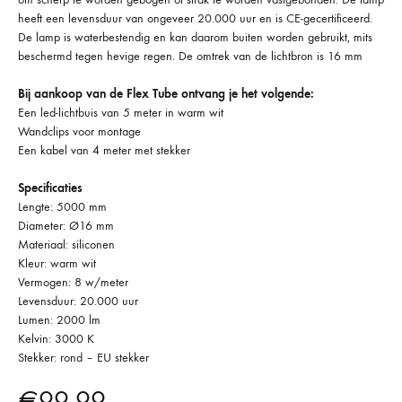
heeft een levensduur van ongeveer 20.000 uur en is CE-gecertificeerd.
De lamp is waterbestendig en kan daarom buiten worden gebruikt, mits
beschermd tegen hevige regen. De omtrek van de lichtbron is 16 mm
Bij aankoop van de Flex Tube ontvang je het volgende:
Een led-lichtbuis van 5 meter in warm wit
Wandclips voor montage
Een kabel van 4 meter met stekker
Specificaties
Lengte: 5000 mm
Diameter: Ø16 mm
Materiaal: siliconen
Kleur: warm wit
Vermogen: 8 w/meter
Levensduur: 20.000 uur
Lumen: 2000 lm
Kelvin: 3000 K
Stekker: rond – EU stekker
€
99.99