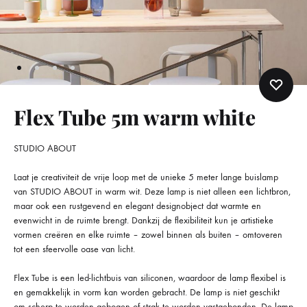
Flex Tube 5m warm white
STUDIO ABOUT
Laat je creativiteit de vrije loop met de unieke 5 meter lange buislamp
van STUDIO ABOUT in warm wit. Deze lamp is niet alleen een lichtbron,
maar ook een rustgevend en elegant designobject dat warmte en
evenwicht in de ruimte brengt. Dankzij de flexibiliteit kun je artistieke
vormen creëren en elke ruimte – zowel binnen als buiten – omtoveren
tot een sfeervolle oase van licht.
Flex Tube is een led-lichtbuis van siliconen, waardoor de lamp flexibel is
en gemakkelijk in vorm kan worden gebracht. De lamp is niet geschikt
om scherp te worden gebogen of strak te worden vastgebonden. De lamp