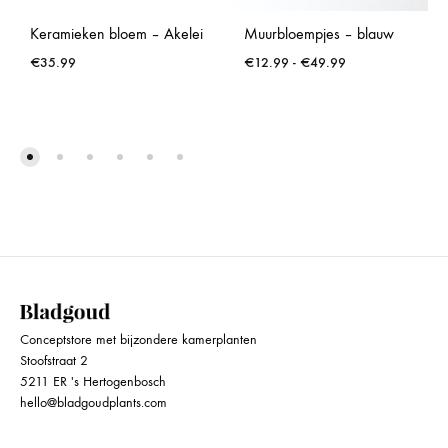
Keramieken bloem – Akelei
Muurbloempjes – blauw
Prijsklasse:
€
35.99
€
12.99
-
€
49.99
€12.99
tot
€49.99
Conceptstore met bijzondere kamerplanten
Stoofstraat 2
5211 ER 's Hertogenbosch
hello@bladgoudplants.com