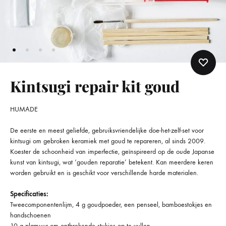
Kintsugi repair kit goud
HUMADE
De eerste en meest geliefde, gebruiksvriendelijke doe-het-zelf-set voor
kintsugi om gebroken keramiek met goud te repareren, al sinds 2009.
Koester de schoonheid van imperfectie, geïnspireerd op de oude Japanse
kunst van kintsugi, wat ‘gouden reparatie’ betekent. Kan meerdere keren
worden gebruikt en is geschikt voor verschillende harde materialen.
Specificaties:
Tweecomponentenlijm, 4 g goudpoeder, een penseel, bamboestokjes en
handschoenen
10 g plamuur om ontbrekende stukjes op te vullen