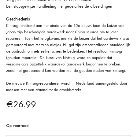
Een stapsgewijze handleiding met gedetailleerde afbeeldingen
Geschiedenis
Kintsugi ontstond aan het einde van de 15e eeuw, toen de keizer van
Japan zijn beschadigde aardewerk naar China stuurde om te laten
repareren. Toen het terugkwam, merkte de keizer dat het aardewerk was
gerepareerd met metalen nietjes. Hij gaf zijn ambachtslieden onmiddellijk
de opdracht om iets esthetischers te bedenken. Het resultaat: kintsugi
(gouden reparatie). De kunst van kintsugi werd zo populair dat
verzamelaars opzettelijk waardevol aardewerk begonnen te breken…
zodat het gerepareerd kon worden met de gouden naden van kintsugi.
De nieuwe Kintsugi-reparatieset wordt in Nederland samengesteld door
mensen met een afstand tot de arbeidsmarkt.
€
26.99
Op voorraad