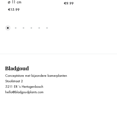
⌀ 11 cm
€
9.99
€
15.99
Conceptstore met bijzondere kamerplanten
Stoofstraat 2
5211 ER 's Hertogenbosch
hello@bladgoudplants.com