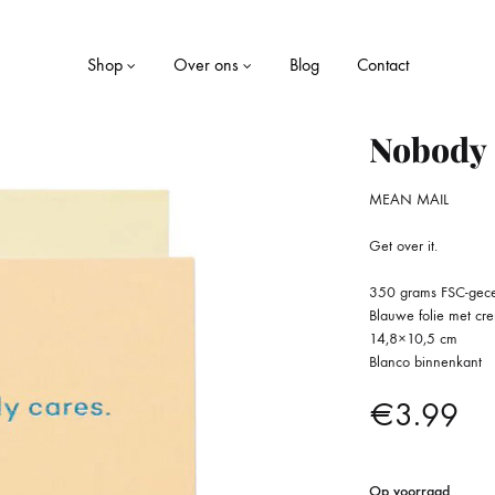
Shop
Over ons
Blog
Contact
Nobody 
MEAN MAIL
LE
WONEN
Get over it.
Dekens
350 grams FSC-gecer
ekjes
Kaarsen
Blauwe folie met cr
14,8×10,5 cm
Blanco binnenkant
Kussens
€
3.99
Opbergboxen
Servies
Op voorraad