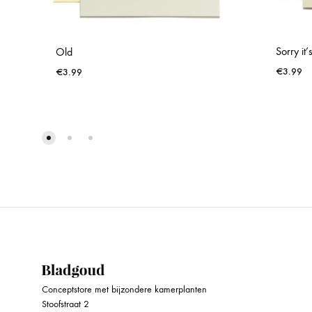
Sorry it’s
Old
€
3.99
€
3.99
WISHLIST
Conceptstore met bijzondere kamerplanten
Stoofstraat 2