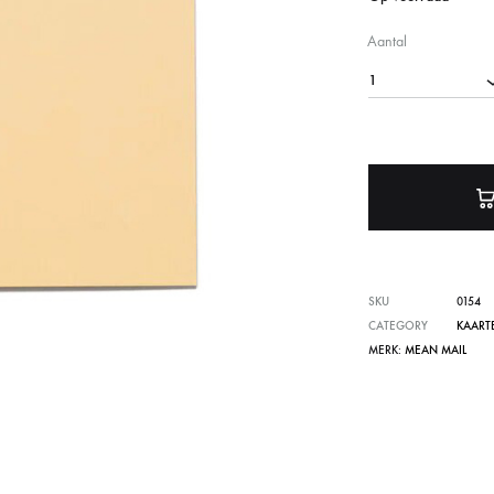
Verlichting
Aantal
Wanddecoratie
1
SKU
0154
CATEGORY
KAART
MERK:
MEAN MAIL