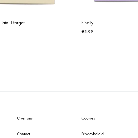
 late. I forgot.
Finally
€
3.99
WISHLIST
Over ons
Cookies
Contact
Privacybeleid