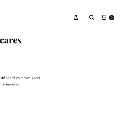
Winkelwa
Zoeken
Inloggen
0
cares
OVERIGEN
Cadeaubon
tificeerd zalmroze kaart
eme envelop