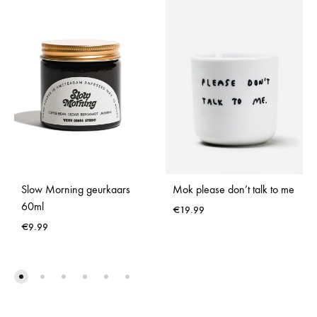
Slow Morning geurkaars
Mok please don’t talk to me
60ml
€
19.99
€
9.99