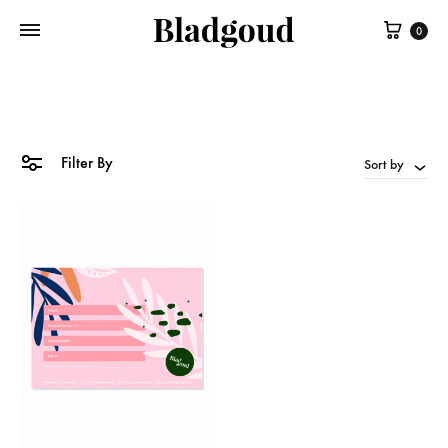
Wink
0
Filter By
Sort by