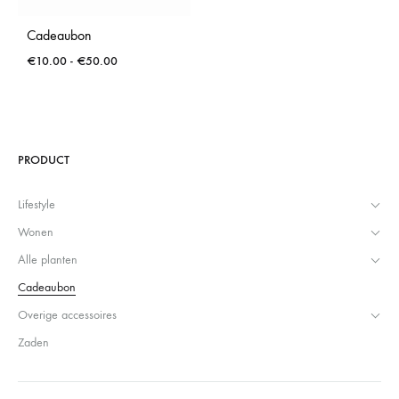
Cadeaubon
Prijsklasse:
€
10.00
-
€
50.00
€10.00
tot
€50.00
PRODUCT
Lifestyle
Wonen
Alle planten
Cadeaubon
Overige accessoires
Zaden