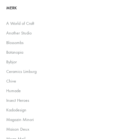
MERK
A World of Craft
Another Studio
Blossombs
Botanopia
Bybjor
Ceramics Limburg
Chive
Humade
Insect Heroes
Kadodesign
Magazin Minori
Maison Deux
Mean Mail