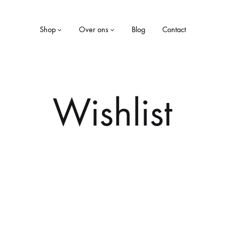
Shop
Over ons
Blog
Contact
LE
WONEN
Wishlist
Dekens
ekjes
Kaarsen
Kussens
Opbergboxen
Servies