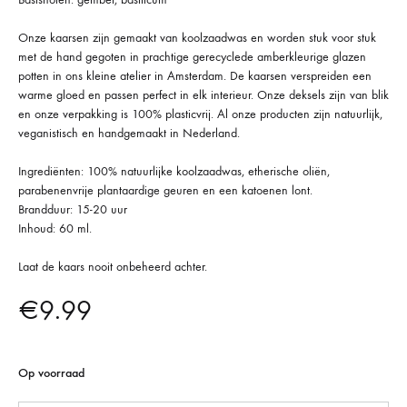
Onze kaarsen zijn gemaakt van koolzaadwas en worden stuk voor stuk
met de hand gegoten in prachtige gerecyclede amberkleurige glazen
potten in ons kleine atelier in Amsterdam. De kaarsen verspreiden een
warme gloed en passen perfect in elk interieur. Onze deksels zijn van blik
en onze verpakking is 100% plasticvrij. Al onze producten zijn natuurlijk,
veganistisch en handgemaakt in Nederland.
Ingrediënten: 100% natuurlijke koolzaadwas, etherische oliën,
parabenenvrije plantaardige geuren en een katoenen lont.
Brandduur: 15-20 uur
Inhoud: 60 ml.
Laat de kaars nooit onbeheerd achter.
€
9.99
Op voorraad