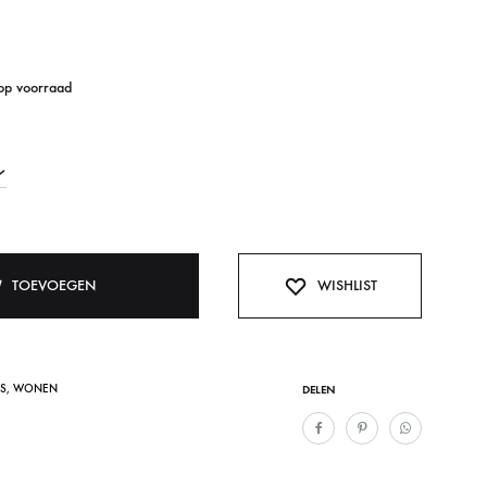
 op voorraad
TOEVOEGEN
WISHLIST
ES
,
WONEN
DELEN