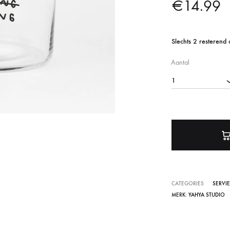
€
14.99
Verlichting
Wanddecoratie
Slechts 2 resterend
Aantal
1
CATEGORIES
SERVI
MERK:
YAHYA STUDIO