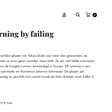
Winkelwa
Zoeken
Inloggen
0
rning by failing
OVERIGEN
eerlijke glazen van Yahya Studio zijn meer dan gewoontjes: ze
Cadeaubon
neer je even geen woorden meer hebt. Ze zijn met liefde ontworpen
gens de hoogste normen vervaardigd in Europa. Elk ontwerp is een
 oprichtster en illustratrice Johanna Schwarzer. De glazen zijn
ndig en geschikt voor zowel koude als hete dranken zoals koffie of
 H 8.5cm