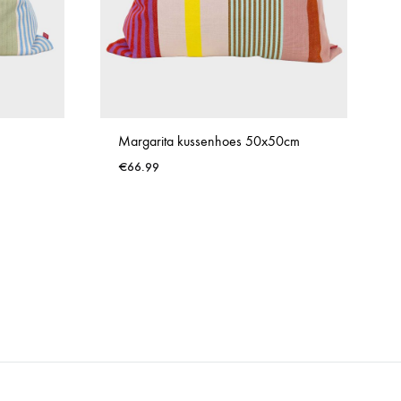
Margarita kussenhoes 50x50cm
€
66.99
WISHLIST
WISHLIST