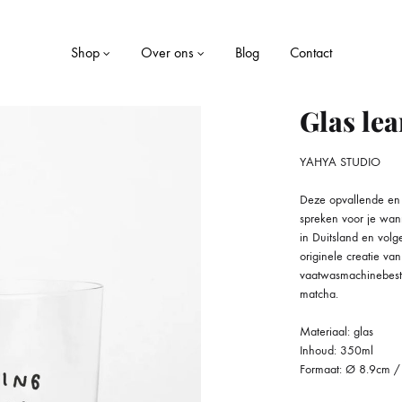
Shop
Over ons
Blog
Contact
Glas lea
YAHYA STUDIO
LE
WONEN
Deze opvallende en 
Dekens
spreken voor je wan
in Duitsland en vol
ekjes
Kaarsen
originele creatie van
vaatwasmachinebeste
matcha.
Kussens
Materiaal: glas
Opbergboxen
Inhoud: 350ml
Formaat: Ø 8.9cm /
Servies