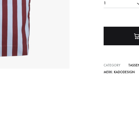
1
Verlichting
Wanddecoratie
CATEGORY
TASSE
MERK:
KADODESIGN