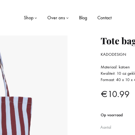
Shop
Over ons
Blog
Contact
Tote ba
KADODESIGN
LE
WONEN
Materiaal: katoen
Dekens
Kwaliteit: 10 oz gek
Formaat: 40 x 10 x
ekjes
Kaarsen
€
10.99
Kussens
Opbergboxen
Op voorraad
Aantal
Servies