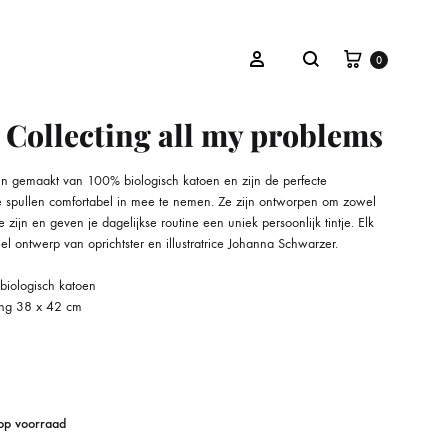
Winkelwa
Zoeken
Inloggen
0
 Collecting all my problems
jn gemaakt van 100% biologisch katoen en zijn de perfecte
OVERIGEN
e spullen comfortabel in mee te nemen. Ze zijn ontworpen om zowel
zijn en geven je dagelijkse routine een uniek persoonlijk tintje. Elk
Cadeaubon
eel ontwerp van oprichtster en illustratrice Johanna Schwarzer.
iologisch katoen
ng 38 x 42 cm
 op voorraad