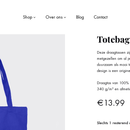
Shop
Over ons
Blog
Contact
Totebag
Deze draagtassen zi
LE
WONEN
metgezellen om al j
duurzaam als mooi te 
Dekens
design is een origin
ekjes
Kaarsen
Draagtas van 100% b
340 g/m² en afmeti
Kussens
€
13.99
Opbergboxen
Slechts 1 resterend
Servies