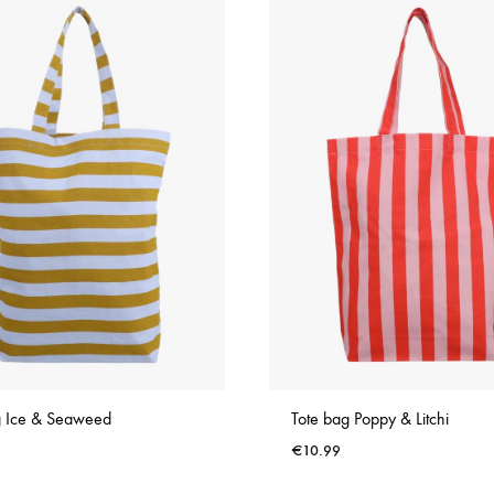
g Ice & Seaweed
Tote bag Poppy & Litchi
€
10.99