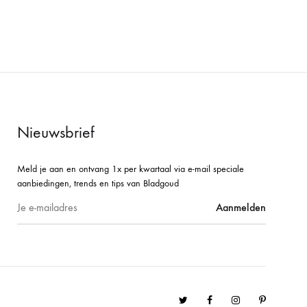
WISHLIST
WISHLIST
Nieuwsbrief
Meld je aan en ontvang 1x per kwartaal via e-mail speciale
aanbiedingen, trends en tips van Bladgoud
Twitter
Facebook
Instagram
Pinterest