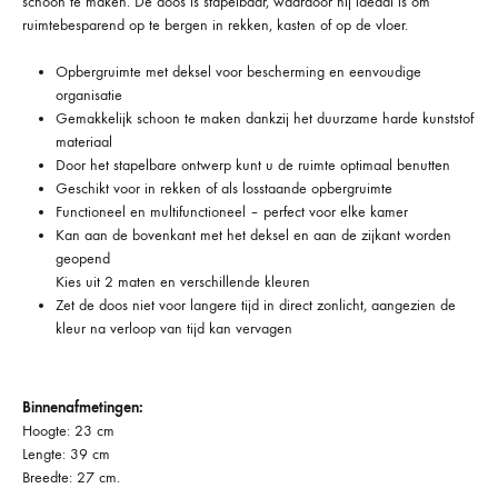
schoon te maken. De doos is stapelbaar, waardoor hij ideaal is om
ruimtebesparend op te bergen in rekken, kasten of op de vloer.
Opbergruimte met deksel voor bescherming en eenvoudige
organisatie
Gemakkelijk schoon te maken dankzij het duurzame harde kunststof
materiaal
Door het stapelbare ontwerp kunt u de ruimte optimaal benutten
Geschikt voor in rekken of als losstaande opbergruimte
Functioneel en multifunctioneel – perfect voor elke kamer
Kan aan de bovenkant met het deksel en aan de zijkant worden
geopend
Kies uit 2 maten en verschillende kleuren
Zet de doos niet voor langere tijd in direct zonlicht, aangezien de
kleur na verloop van tijd kan vervagen
Binnenafmetingen:
Hoogte: 23 cm
Lengte: 39 cm
Breedte: 27 cm.