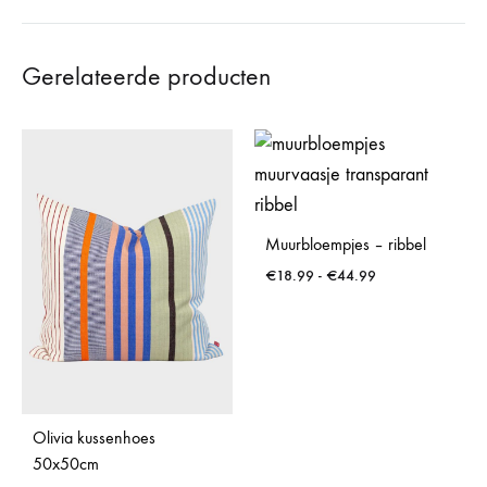
Gerelateerde producten
Muurbloempjes – ribbel
Prijsklasse:
€
18.99
-
€
44.99
€18.99
tot
€44.99
Olivia kussenhoes
50x50cm